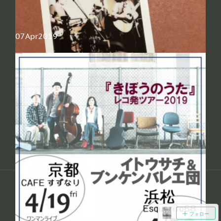
07
Apr
2019
4.14自由が丘マルディグラ 御礼
先日のツーマンライブ@マルディグラ、無事終了！初めて観てくださっ
たお客さまも多い中、とても温かい雰囲気で楽しく演奏することができ
ました。ありがとうございました！‪そして共演の吉永政巳withBAND…
Copyright ©
2026
イトウサチ&ブンケンバレエ団 official
.
Powered by
無料でホームページをつくろう
AmebaOwnd
フォロー