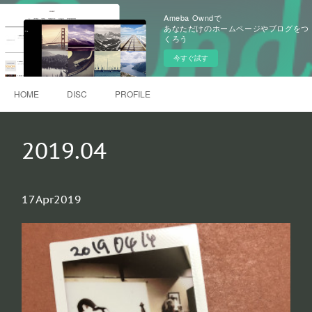
Ameba Owndで
あなただけのホームページやブログをつ
くろう
今すぐ試す
HOME
DISC
PROFILE
2019
.
04
17
Apr
2019