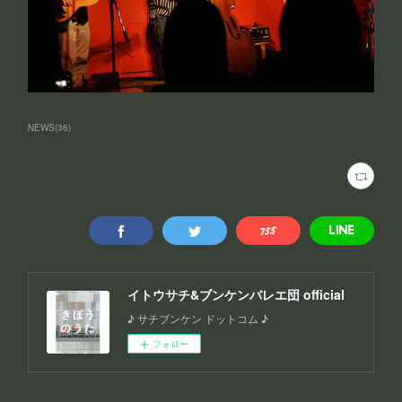
NEWS
(
36
)
イトウサチ&ブンケンバレエ団 official
♪ サチブンケン ドットコム ♪
フォロー