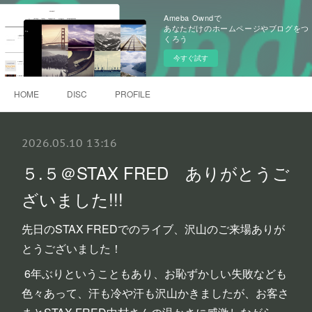
Ameba Owndで
あなただけのホームページやブログをつ
くろう
今すぐ試す
HOME
DISC
PROFILE
2026.05.10 13:16
５.５＠STAX FRED ありがとうご
ざいました!!!
先日のSTAX FREDでのライブ、沢山のご来場ありが
とうございました！
6年ぶりということもあり、お恥ずかしい失敗なども
色々あって、汗も冷や汗も沢山かきましたが、お客さ